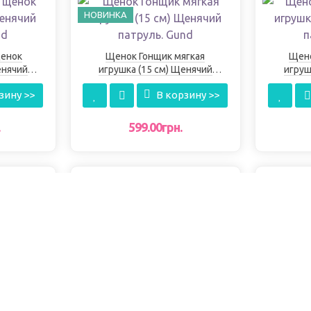
НОВИНКА
щенок
Щенок Гонщик мягкая
Щено
енячий
игрушка (15 см) Щенячий
игруш
d
патруль. Gund
зину >>
В корзину >>
.
599.00грн.
щенок
Мягкая игрушка щенок
енячий
Трекер (15 см) Щенячий
Мягк
d
патруль. Gund
Гонщи
зину >>
В корзину >>
патрул
599.00грн.