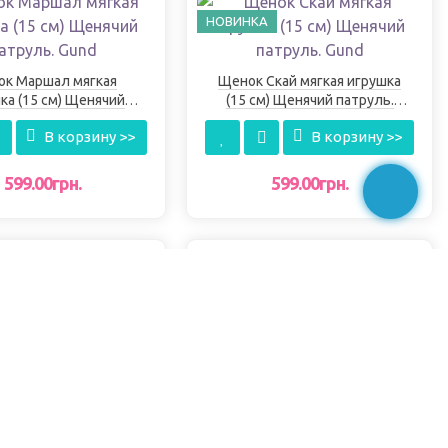
НОВИНКА
к Маршал мягкая
Щенок Скай мягкая игрушка
ка (15 см) Щенячий
(15 см) Щенячий патруль.
патруль. Gund
Gund
В корзину >>
В корзину >>
599.00грн.
599.00грн.
-36%
НОВИНКА
ая игрушка щенок
Мягкая игрушка щенок
к (15 см) Щенячий
Эверест (15 см) Щенячий
ь Зимние праздники.
патруль Зимние праздники.
В корзину >>
Нет в наличии
Gund
Gund