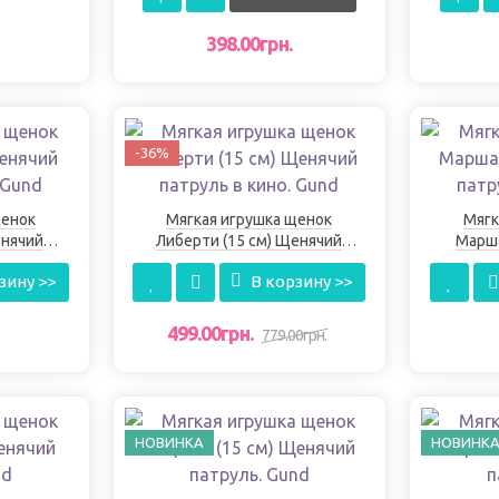
398.00грн.
-36%
щенок
Мягкая игрушка щенок
Мягк
енячий
Либерти (15 см) Щенячий
Марша
Gund
патруль в кино. Gund
пат
зину >>
В корзину >>
499.00грн.
779.00грн.
НОВИНКА
НОВИНК