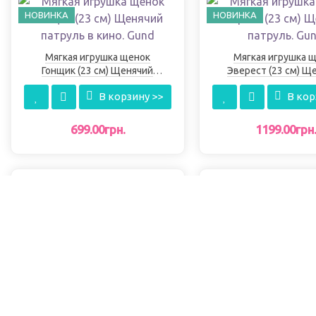
НОВИНКА
НОВИНКА
Мягкая игрушка щенок
Мягкая игрушка 
Гонщик (23 см) Щенячий
Эверест (23 см) Щ
патруль в кино. Gund
патруль. Gun
В корзину >>
В кор
699.00грн.
1199.00грн
НОВИНКА
Мягкая игрушка щенок
Мягкая игрушка 
Крепыш (33 см) Щенячий
Либерти (15 см) Щ
патруль. Gund
патруль. Gun
В корзину >>
В кор
1199.00грн.
599.00грн.