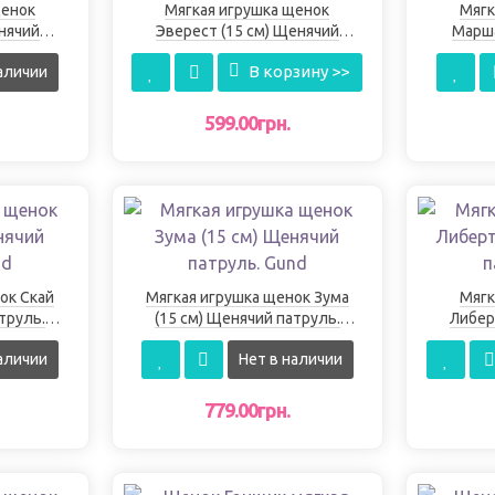
щенок
Мягкая игрушка щенок
Мягк
енячий
Эверест (15 см) Щенячий
Марша
d
патруль. Gund
В корзину >>
аличии
599.00грн.
ок Скай
Мягкая игрушка щенок Зума
Мягк
труль.
(15 см) Щенячий патруль.
Либер
Gund
аличии
Нет в наличии
779.00грн.