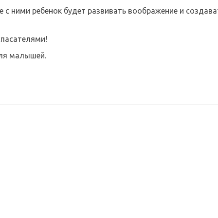
е с ними ребенок будет развивать воображение и создав
спасателями!
для малышей.