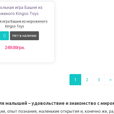
я игра Башня из мороженого
Kingso Toys
Нет в наличии
249.00грн.
1
2
3
>
ля малышей – удовольствие и знакомство с миро
ии, опыт познания, маленькие открытия и, конечно же, 