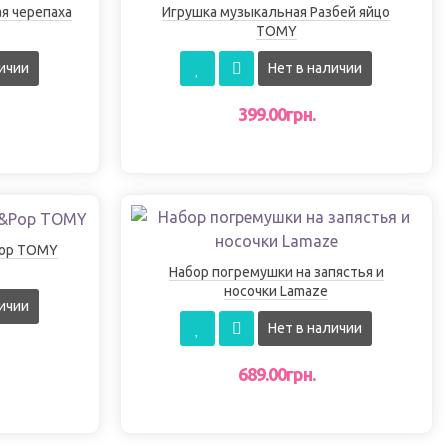
я черепаха
Игрушка музыкальная Разбей яйцо
TOMY
ичии
Нет в наличии
399.00грн.
Pop TOMY
Набор погремушки на запястья и
носочки Lamaze
ичии
Нет в наличии
689.00грн.