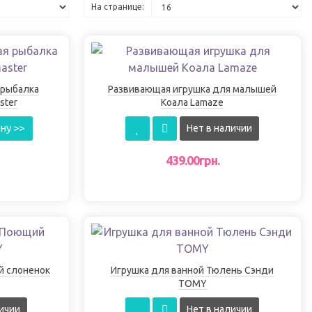
На странице:
 рыбалка
Развивающая игрушка для малышей
ster
Коала Lamaze
ну >>
Нет в наличии
439.00грн.
й слоненок
Игрушка для ванной Тюлень Сэнди
TOMY
ичии
Нет в наличии