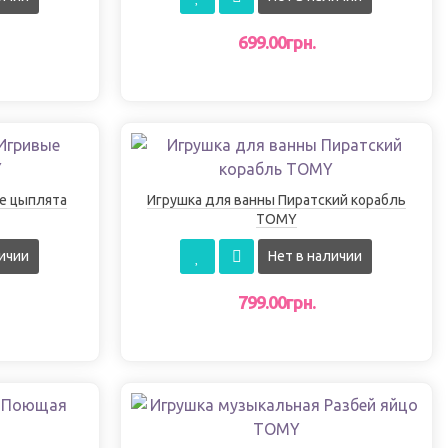
699.00грн.
е цыплята
Игрушка для ванны Пиратский корабль
TOMY
ичии
Нет в наличии
799.00грн.