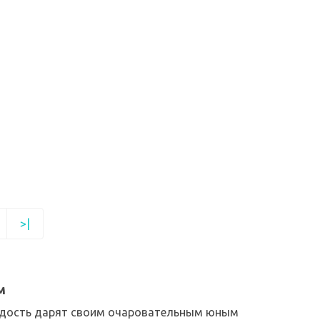
>|
м
радость дарят своим очаровательным юным