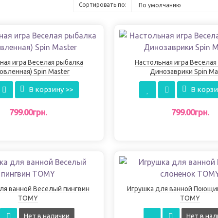
Сортировать по:
ная игра Веселая рыбалка
Настольная игра Веселая
овленная) Spin Master
Динозаврики Spin Ma
В корзину >>
В корзи
799.00грн.
799.00грн.
ля ванной Веселый пингвин
Игрушка для ванной Поющи
TOMY
TOMY
Нет в наличии
Нет в нал