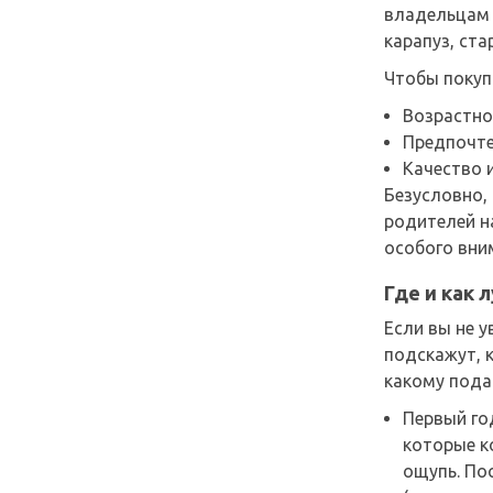
владельцам 
карапуз, ст
Чтобы покупк
Возрастно
Предпочте
Качество 
Безусловно, 
родителей на
особого вни
Где и как 
Если вы не 
подскажут, 
какому пода
Первый го
которые к
ощупь. По