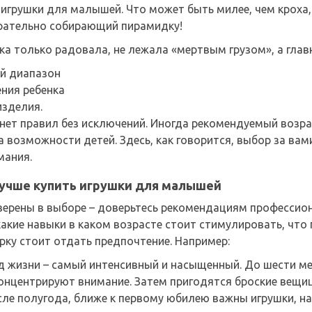
игрушки для малышей. Что может быть милее, чем кроха
арательно собирающий пирамидку!
а только радовала, не лежала «мертвым грузом», а главн
й диапазон
ния ребенка
изделия.
нет правил без исключений. Иногда рекомендуемый возрас
 возможности детей. Здесь, как говорится, выбор за вами
мания.
лучше купить игрушки для малышей
уверены в выборе – доверьтесь рекомендациям профессио
какие навыки в каком возрасте стоит стимулировать, чт
рку стоит отдать предпочтение. Например:
д жизни – самый интенсивный и насыщенный. До шести ме
онцентрируют внимание. Затем пригодятся броские вещиц
сле полугода, ближе к первому юбилею важны игрушки, на