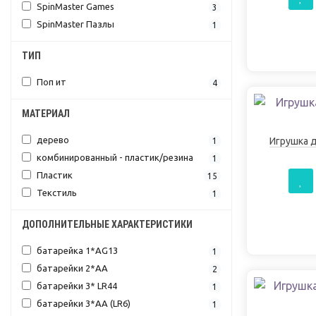
SpinMaster Games
3
SpinMaster Пазлы
1
ТИП
Поп ит
4
МАТЕРИАЛ
дерево
Игрушка 
1
комбинированный - пластик/резина
1
Пластик
15
Текстиль
1
ДОПОЛНИТЕЛЬНЫЕ ХАРАКТЕРИСТИКИ
батарейка 1*АG13
1
батарейки 2*АА
2
батарейки 3* LR44
1
батарейки 3*АА (LR6)
1