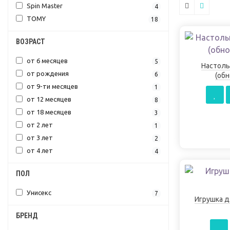
Spin Master
4
TOMY
18
ВОЗРАСТ
от 6 месяцев
5
Настоль
от рождения
6
(обн
от 9-ти месяцев
1
от 12 месяцев
8
от 18 месяцев
3
от 2 лет
1
от 3 лет
2
от 4 лет
4
ПОЛ
Унисекс
7
Игрушка д
БРЕНД