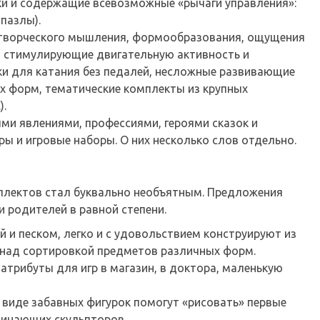
ки и содержащие всевозможные «рычаги управления»:
 пазлы).
 творческого мышления, формообразования, ощущения
й, стимулирующие двигательную активность и
и для катания без педалей, несложные развивающие
х форм, тематические комплекты из крупных
).
ми явлениями, профессиями, героями сказок и
ы и игровые наборы. О них несколько слов отдельно.
мплектов стал буквально необъятным. Предложения
и родителей в равной степени.
и песком, легко и с удовольствием конструируют из
 над сортировкой предметов различных форм.
атрибуты для игр в магазин, в доктора, маленькую
 виде забавных фигурок помогут «рисовать» первые
ачинающих скульпторов.