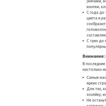
(мячики, 
кнопки, кл
С года до
цвета и р
сообразит
головолом
составляю
С трех до
популярны
Внимание:
В последнее
настолько и
Самые мал
ярких стр
Для тех, 
хозяйку, ю
Не остану
картинки,