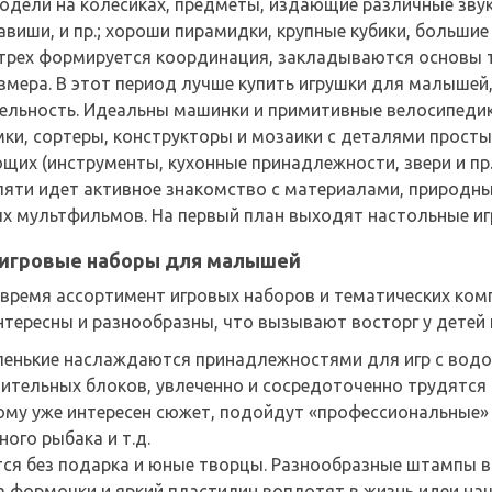
модели на колесиках, предметы, издающие различные зву
авиши, и пр.; хороши пирамидки, крупные кубики, большие
 трех формируется координация, закладываются основы
азмера. В этот период лучше купить игрушки для малыше
ельность. Идеальны машинки и примитивные велосипедик
ки, сортеры, конструкторы и мозаики с деталями просты
щих (инструменты, кухонные принадлежности, звери и пр.
 пяти идет активное знакомство с материалами, природны
х мультфильмов. На первый план выходят настольные игр
 игровые наборы для малышей
 время ассортимент игровых наборов и тематических ко
нтересны и разнообразны, что вызывают восторг у детей 
енькие наслаждаются принадлежностями для игр с водой 
оительных блоков, увлеченно и сосредоточенно трудятся
кому уже интересен сюжет, подойдут «профессиональные» 
ного рыбака и т.д.
тся без подарка и юные творцы. Разнообразные штампы в
 а формочки и яркий пластилин воплотят в жизнь идеи н