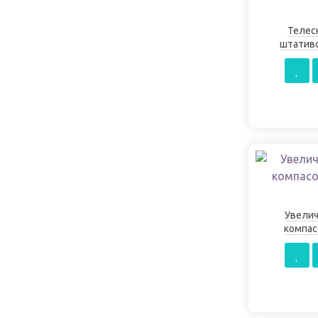
Телес
штативо
Увелич
компас