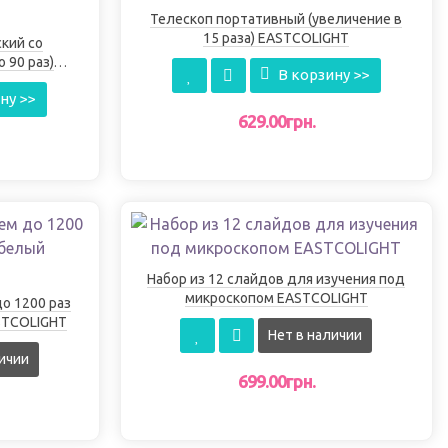
Телескоп портативный (увеличение в
15 раза) EASTCOLIGHT
кий со
 90 раз)
В корзину >>
ну >>
629.00грн.
Набор из 12 слайдов для изучения под
микроскопом EASTCOLIGHT
о 1200 раз
STCOLIGHT
Нет в наличии
ичии
699.00грн.