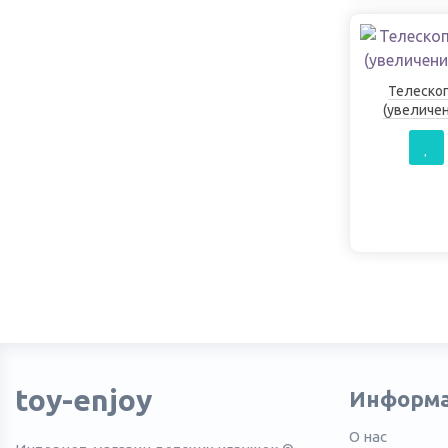
Телескоп
(увеличен
toy-enjoy
Информ
О нас