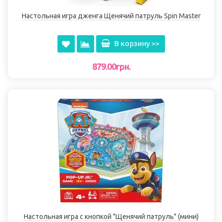
Настольная игра дженга Щенячий патруль Spin Master
В корзину >>
879.00грн.
Настольная игра с кнопкой "Щенячий патруль" (мини)