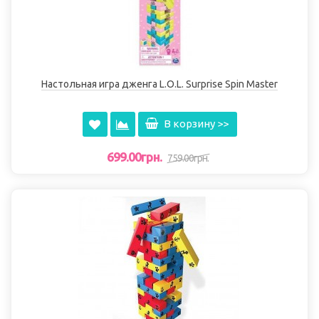
Настольная игра дженга L.O.L. Surprise Spin Master
В корзину >>
699.00грн.
759.00грн.