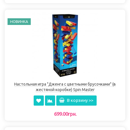
НОВИНКА
Настольная игра "Дженга с цветными брусочками" (в
жестяной коробке) Spin Master
В корзину >>
699.00грн.