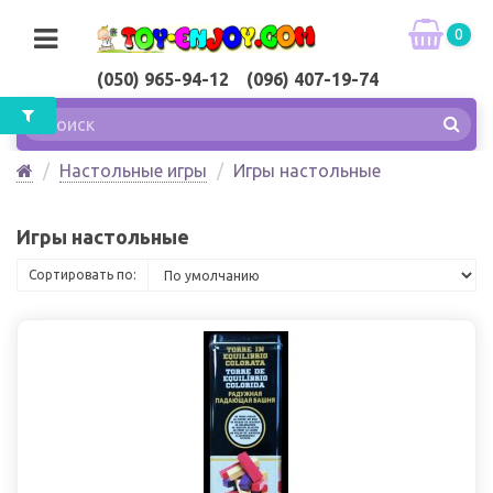
0
(050) 965-94-12 (096) 407-19-74
Настольные игры
Игры настольные
Игры настольные
Сортировать по: