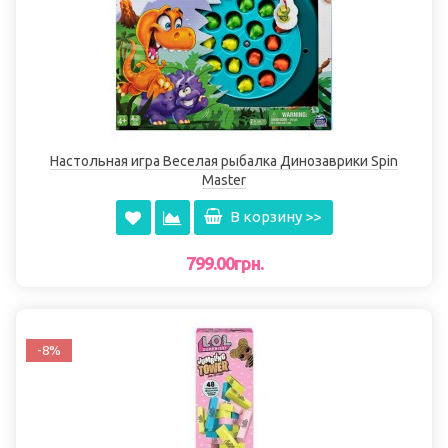
Настольная игра Веселая рыбалка Динозаврики Spin
Master
В корзину >>
799.00грн.
-8%