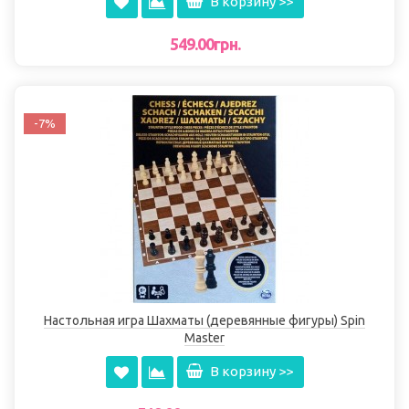
В корзину >>
549.00грн.
-7%
Настольная игра Шахматы (деревянные фигуры) Spin
Master
В корзину >>