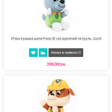
М'яка іграшка щеня Роккі (8 см) Щенячий патруль. Gund
Немає в наявності
398.00грн.