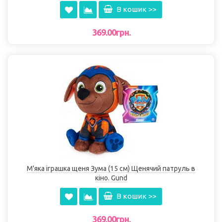
В кошик >>
369.00грн.
М'яка іграшка щеня Зума (15 см) Щенячий патруль в
кіно. Gund
В кошик >>
369.00грн.