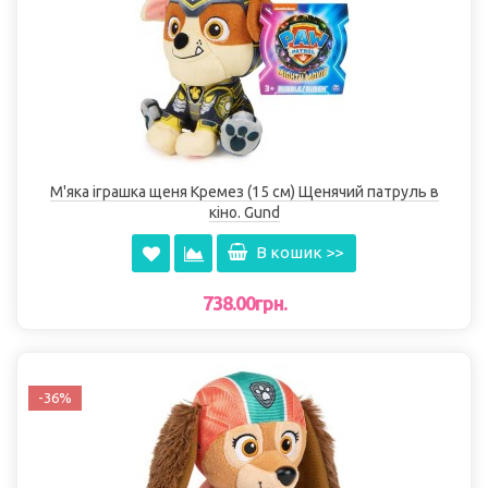
М'яка іграшка щеня Кремез (15 см) Щенячий патруль в
кіно. Gund
В кошик >>
738.00грн.
-36%