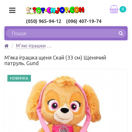
0
(050) 965-94-12 (096) 407-19-74
М'які іграшки
М'яка іграшка щеня Скай (33 см) Щенячий патруль.
М'яка іграшка щеня Скай (33 см) Щенячий
Gund
патруль. Gund
НОВИНКА