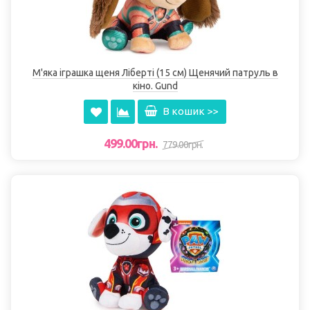
М'яка іграшка щеня Ліберті (15 см) Щенячий патруль в
кіно. Gund
В кошик >>
499.00грн.
779.00грн.