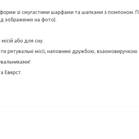
іформи зі смугастими шарфами та шапками з помпоном. Пл
ід зображених на фото).
місій або для сну.
ти рятувальні місії, наповнені дружбою, взаємовиручкою 
увальниками!
а Еверст.