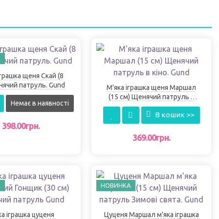
А
іграшка щеня Скай (8
нячий патруль. Gund
М'яка іграшка щеня Маршал
(15 см) Щенячий патруль в
Немає в наявності
кіно. Gund
В кошик >>
398.00грн.
369.00грн.
А
НОВИНКА
ка іграшка цуценя
Цуценя Маршал м'яка іграшка