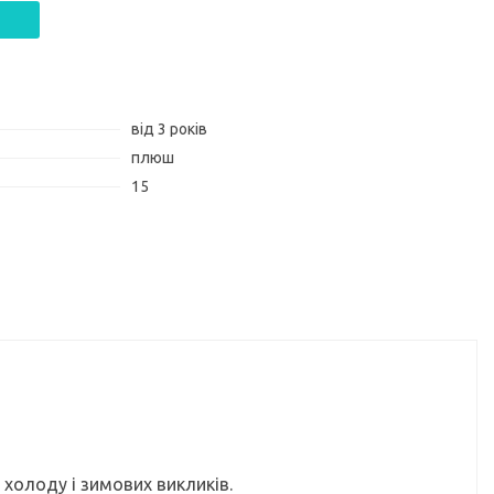
від 3 років
плюш
15
 холоду і зимових викликів.