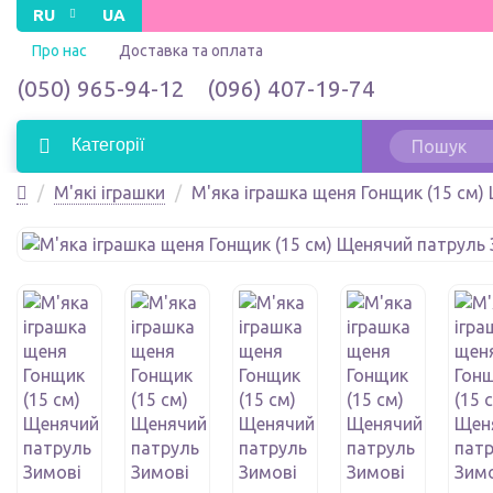
RU
UA
Про нас
Доставка та оплата
(050) 965-94-12
(096) 407-19-74
Категорії
М'які іграшки
М'яка іграшка щеня Гонщик (15 см)