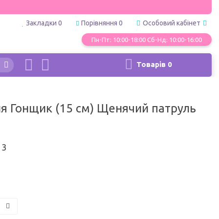
Закладки
0
Порівняння
0
Особовий кабінет
Пн-Пт: 10:00-18:00 Сб-Нд: 10:00-16:00
Товарів
0
я Гонщик (15 см) Щенячий патруль
d
13