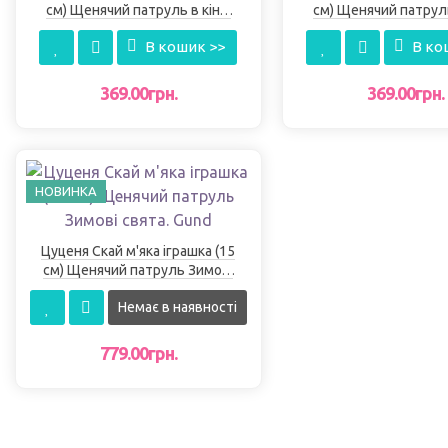
см) Щенячий патруль в кіно.
см) Щенячий патруль
Gund
Gund
В кошик >>
В ко
369.00грн.
369.00грн.
НОВИНКА
Цуценя Скай м'яка іграшка (15
см) Щенячий патруль Зимові
свята. Gund
Немає в наявності
779.00грн.