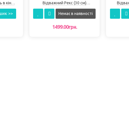
 в кіно.
Відважний Рекс (30 см)
Відва
Щенячий патруль Gund
Щеня
шик >>
Немає в наявності
1499.00грн.