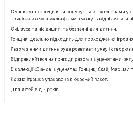
Одяг кожного цуценяти поєднується з кольорами ун
точнісенько як в мультфільмі (можуть відрізнятися в
Очі, вуса та ніс вишиті та безпечні для дитини.
Гонщик ідеально підходить для проходження ігрових 
Разом з ними дитина буде розвивати уяву і створюва
Відправляйтеся на пригоди разом з цуценятами-рят
В колекції «Зимові цуценята» Гонщик, Скай, Маршал т
Кожна іграшка упакована в окремий пакет.
Для дітей від 3 років.