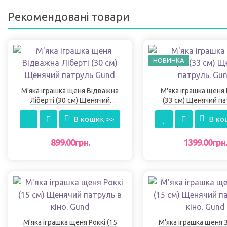
Рекомендовані товари
НОВИНКА
М'яка іграшка щеня Відважна
М'яка іграшка щеня
Ліберті (30 см) Щенячий
(33 см) Щенячий па
патруль Gund
Gund
В кошик >>
В ко
899.00грн.
1399.00грн
М'яка іграшка щеня Роккі (15
М'яка іграшка щеня 