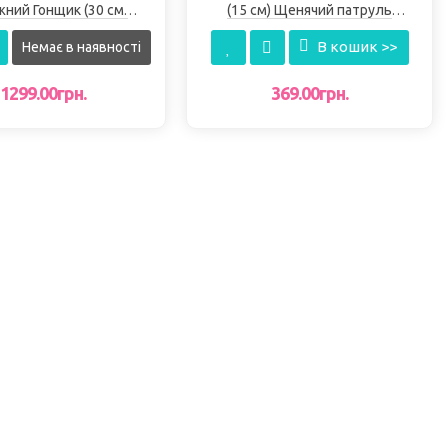
жний Гонщик (30 см)
(15 см) Щенячий патруль
чий патруль Gund
Зимові свята. Gund
В кошик >>
Немає в наявності
1299.00грн.
369.00грн.