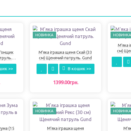
НОВИНКА
НОВИНК
М'яка 
см) Ще
 Гонщик
М'яка іграшка щеня Скай (33
труль.
см) Щенячий патруль. Gund
шик >>
В кошик >>
.
1399.00грн.
НОВИНКА
НОВИНК
Зума (15
М'яка іграшка щеня
М'я