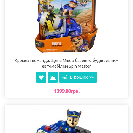
Кремез і команда: Щеня Мікс з базовим будівельним
автомобілем Spin Master
В кошик >>
1399.00грн.