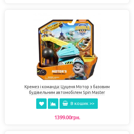
Кремез і команда: Цуценя Мотор з базовим
будівельним автомобілем Spin Master
В кошик >>
1399.00грн.