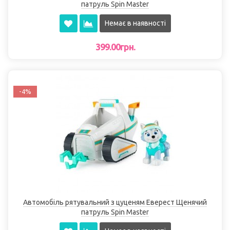
патруль Spin Master
Немає в наявності
399.00грн.
-4%
Автомобіль рятувальний з цуценям Еверест Щенячий
патруль Spin Master