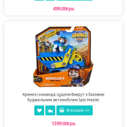
499.00грн.
Кремез і команда: Цуценя Викрут з базовим
будівельним автомобілем Spin Master
В кошик >>
1399.00грн.