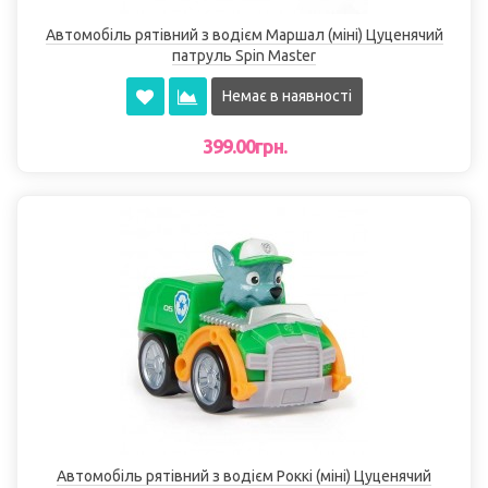
Автомобіль рятівний з водієм Маршал (міні) Цуценячий
патруль Spin Master
Немає в наявності
399.00грн.
Автомобіль рятівний з водієм Роккі (міні) Цуценячий