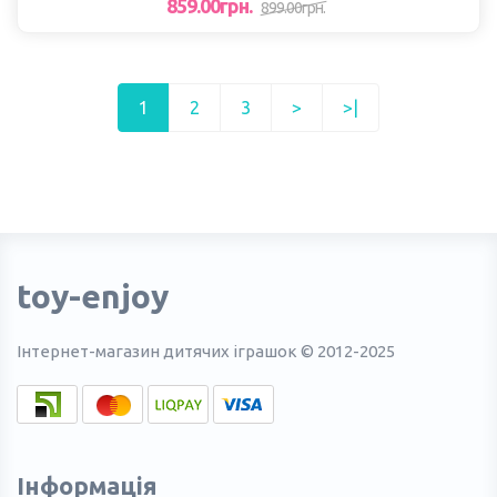
859.00грн.
899.00грн.
1
2
3
>
>|
toy-enjoy
Інтернет-магазин дитячих іграшок © 2012-2025
Інформація