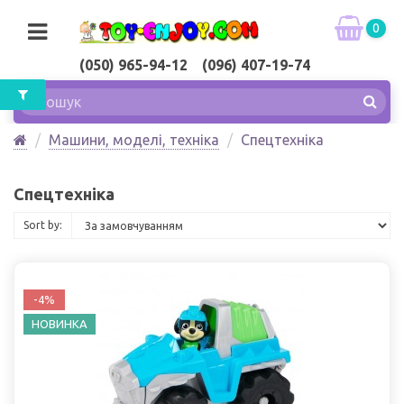
0
(050) 965-94-12 (096) 407-19-74
Машини, моделі, техніка
Спецтехніка
Спецтехніка
Sort by:
-4%
НОВИНКА