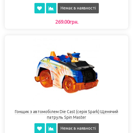
Немає в наявності
269.00грн.
Гонщик з автомобілем Die Cast (серія Spark) Щенячий
патруль Spin Master
Немає в наявності