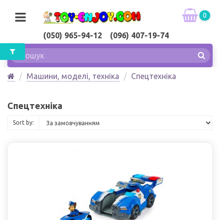
0
(050) 965-94-12 (096) 407-19-74
Машини, моделі, техніка
Спецтехніка
Спецтехніка
Sort by: