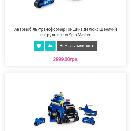
Автомобіль-трансформер Гонщика делюкс Щенячий
патруль в кіно Spin Master
Немає в наявності
2899.00грн.