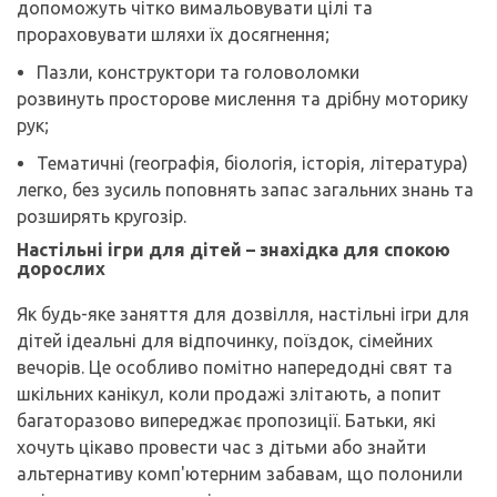
допоможуть чітко вимальовувати цілі та
прораховувати шляхи їх досягнення;
Пазли, конструктори та головоломки
розвинуть просторове мислення та дрібну моторику
рук;
Тематичні (географія, біологія, історія, література)
легко, без зусиль поповнять запас загальних знань та
розширять кругозір.
Настільні ігри для дітей – знахідка для спокою
дорослих
Як будь-яке заняття для дозвілля, настільні ігри для
дітей ідеальні для відпочинку, поїздок, сімейних
вечорів. Це особливо помітно напередодні свят та
шкільних канікул, коли продажі злітають, а попит
багаторазово випереджає пропозиції. Батьки, які
хочуть цікаво провести час з дітьми або знайти
альтернативу комп'ютерним забавам, що полонили