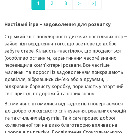
1
2
3
>
>|
Настільні ігри – задоволення для розвитку
Стрімкий зліт популярності дитячих настільних ігор –
зайве підтвердження того, що все нове це добре
забуте старе. Кількість «настілок», що продаються
(особливо останнім, карантинним часом) значно
перевищила комп'ютерні розваги. Все частіше
маленькі та дорослі із задоволенням прикрашають
дозвілля, зібравшись сім'єю або з друзями, і,
відкривши барвисту коробку, поринають у азартний
світ пригод, подорожей та нових знань.
Всі ми явно втомилися від гаджетів і повертаємося
до доброго людського спілкування, реальних емоцій
та тактильних відчуттів. Та й сам процес доброї
колективної гри на диво благотворно впливає на
здоров'я та психіку. Дослідження Стокгольмського