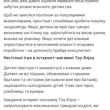
юні уми, вже давно оцінили переваги незаслужено
забутих розваг власного дитинства.
Щоб не ганятися поспіхом за популярними
екземплярами, простіше і спокійніше зробити покупку
заздалегідь. Якщо дитина не мріє про суворо
визначену настільну гру, орієнтуйтеся на вікові рамки,
вказані на упаковці. Якщо хочете детальніше
зорієнтуватися в незліченній кількості яскравих
коробочок – на допомогу прийде консультант.
Настільні ігри в інтернет-магазині Toy-Enjoy
Дитячі пристрасті змінюються з кожним днем.
Далеко не всі іграшки, обожнювані старшими
братами та сестрами (не кажучи вже про батьків),
зацікавлять сьогоднішніх дітей. У них свої герої,
улюбленці та кумири.
Завдання інтернет-магазину Toy-Enjoy –
запропонувати максимально трендові моделі, які