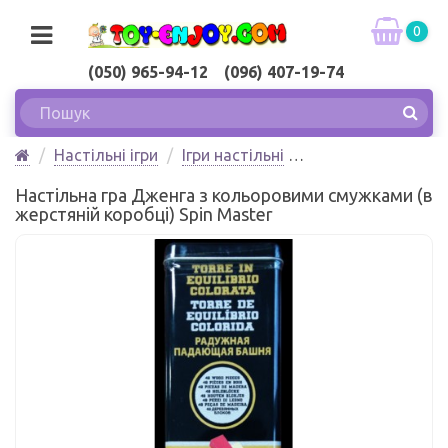
0
(050) 965-94-12 (096) 407-19-74
Настільні ігри
Ігри настільні
Настільна гра Дженга з кольоровими смужками (в
Настільна гра Дженга з кольоровими смужками (в
жерстяній коробці) Spin Master
жерстяній коробці) Spin Master