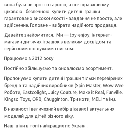
вона була не просто гарною, а по-справжньому
цікавою і безпечною. Купити дитячі іграшки
гарантовано високої якості - завдання не просте, але
здійсненне. Головне – вибрати надійного продавця.
Давайте знайомитися.
Ми —
toy
-
enjoy
, інтернет-
магазин дитячих іграшок з великим досвідом та
серйозним послужним списком:
Працюємо з 2012 року.
Постійно збільшуємо та оновлюємо асортимент.
Пропонуємо купити дитячі іграшки тільки перевірених
брендів та надійних виробників (
Spin
Master
,
Wow
Wee
Роботи,
Eastcolight
,
Juicy
Couture
,
Make
it
Real
,
Funville
,
Kingso
Toys
,
ORB
,
Chugginton
, Три коти,
MELI
та ін.).
В наявності величезний вибір цікавих і актуальних
моделей для дітей різного віку.
Наші ціни в топі найкращих по Україні.