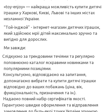
«
toy
-
enjoy
» — найкраща можливість купити дитячі
іграшки у Харкові, Києві, Львові та інших м
істах
незламної України.
"Той-інджой" - інтернет-магазин дитячих іграшок,
який здійснює мрії дітей максимально зручно та
вигідно для дорослих.
Ми завжди:
Слідкуємо за трендовими течіями та регулярно
поповнюємо каталог яскравими новинками та
популярними позиціями.
Консультуємо, відповідаємо на запитання,
допомагаємо вибрати та купити дитячі іграшки
відповідно до ваших побажань (ціна, вік,
функціональність, призначення та ін.).
Надаємо повний набір сертифікатів якості.
Гарантуємо швидке оформлення та відправлення
замовлення до будь-якої точки України зручною