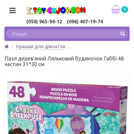
0
(050) 965-94-12 (096) 407-19-74
Іграшки для дівчаток
Пазл дерев’яний Ляльковий будиночок Габбі 48
Пазл дерев’яний Ляльковий будиночок Габбі 48
частин 31*30 см Spin Master
частин 31*30 см