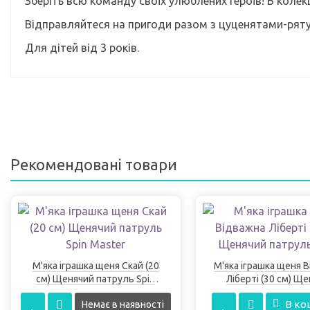
Зберіть всю команду своїх улюблених героїв! В колекц
Відправляйтеся на пригоди разом з цуценятами-рят
Для дітей від 3 років.
Рекомендовані товари
М'яка іграшка щеня Скай (20
М'яка іграшка щеня 
см) Щенячий патруль Spin
Ліберті (30 см) Щ
Master
патруль Gun
В ко
Немає в наявності