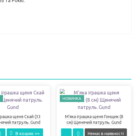
з та Роккі.
А
НОВИНКА
грашка щеня Скай (33
М'яка іграшка щеня Гонщик (8
нячий патруль. Gund
см) Щенячий патруль. Gund
В кошик >>
Немає в наявності