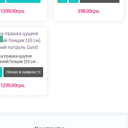
1399.00грн.
398.00грн.
А
ка іграшка цуценя
жний Гонщик (30 см)
чий патруль Gund
Немає в наявності
1299.00грн.