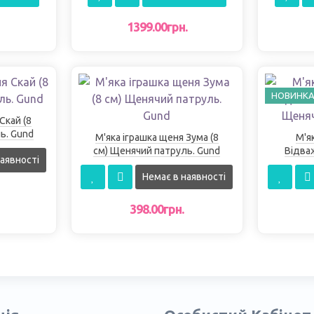
1399.00грн.
НОВИНК
Скай (8
ь. Gund
М'яка іграшка щеня Зума (8
М'я
см) Щенячий патруль. Gund
Відва
аявності
Щеня
Немає в наявності
398.00грн.