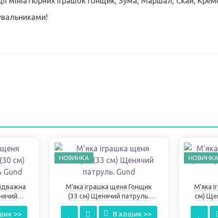
ії мініатюрних іграшок Гонщик, Зума, Маршал, Скай, Креме
увальниками!
НОВИНКА
НОВИНК
Відважна
М'яка іграшка щеня Гонщик
М'яка і
енячий
(33 см) Щенячий патруль.
см) Ще
d
Gund
шик >>
В кошик >>