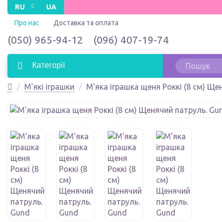
RU
UA
Про нас
Доставка та оплата
(050) 965-94-12
(096) 407-19-74
Категорії
М'які іграшки
М'яка іграшка щеня Роккі (8 см) Ще