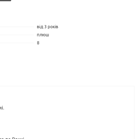
від 3 років
плюш
8
і.