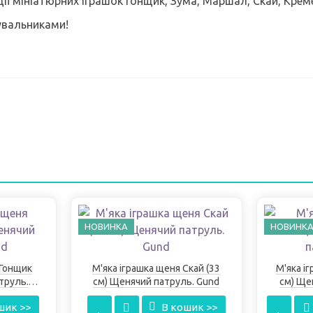
ії мініатюрних іграшок Гонщик, Зума, Маршал, Скай, Креме
увальниками!
НОВИНКА
НОВИНК
 Гонщик
М'яка іграшка щеня Скай (33
М'яка і
труль.
см) Щенячий патруль. Gund
см) Ще
шик >>
В кошик >>