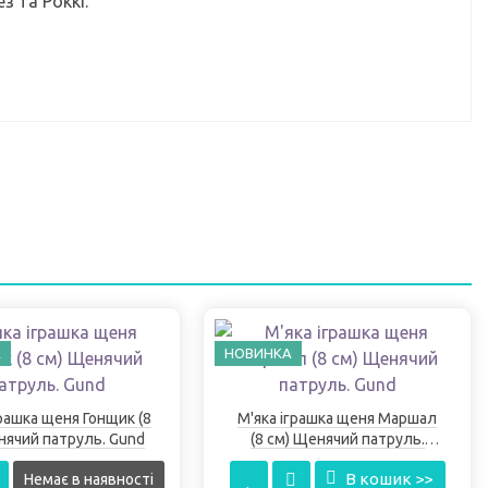
з та Роккі.
А
НОВИНКА
грашка щеня Гонщик (8
М'яка іграшка щеня Маршал
нячий патруль. Gund
(8 см) Щенячий патруль.
Gund
В кошик >>
Немає в наявності