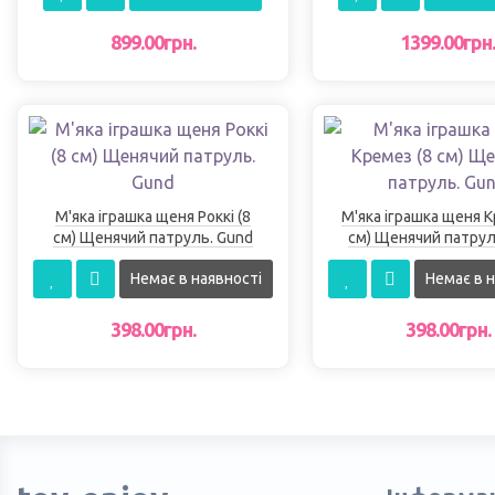
899.00грн.
1399.00грн
М'яка іграшка щеня Роккі (8
М'яка іграшка щеня К
см) Щенячий патруль. Gund
см) Щенячий патрул
Немає в наявності
Немає в н
398.00грн.
398.00грн.