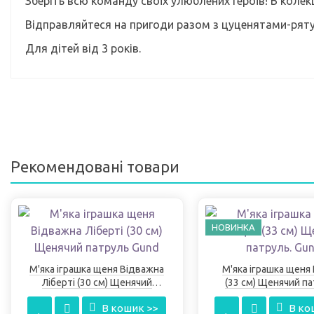
Зберіть всю команду своїх улюблених героїв! В колекц
Відправляйтеся на пригоди разом з цуценятами-рят
Для дітей від 3 років.
Рекомендовані товари
НОВИНКА
М'яка іграшка щеня Відважна
М'яка іграшка щеня
Ліберті (30 см) Щенячий
(33 см) Щенячий па
патруль Gund
Gund
В кошик >>
В ко