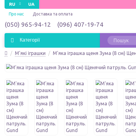
RU
UA
Про нас
Доставка та оплата
(050) 965-94-12
(096) 407-19-74
Категорії
М'які іграшки
М'яка іграшка щеня Зума (8 см) Ще