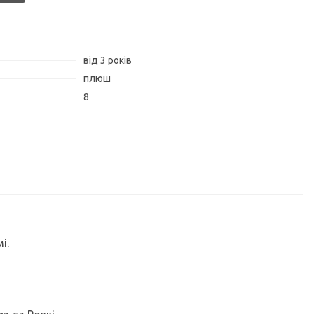
від 3 років
плюш
8
і.