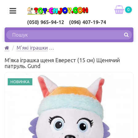
0
(050) 965-94-12 (096) 407-19-74
М'які іграшки
М'яка іграшка щеня Еверест (15 см) Щенячий
М'яка іграшка щеня Еверест (15 см) Щенячий
патруль. Gund
патруль. Gund
НОВИНКА