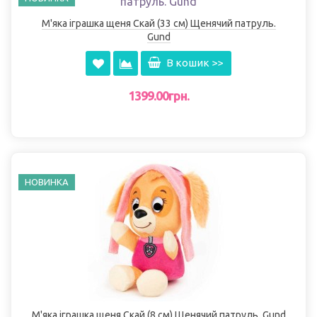
М'яка іграшка щеня Скай (33 см) Щенячий патруль.
Gund
В кошик >>
1399.00грн.
НОВИНКА
М'яка іграшка щеня Скай (8 см) Щенячий патруль. Gund