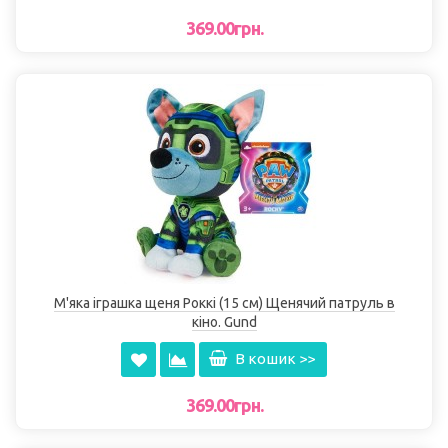
369.00грн.
М'яка іграшка щеня Роккі (15 см) Щенячий патруль в
кіно. Gund
В кошик >>
369.00грн.