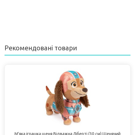
Рекомендовані товари
М'яка іграшка щеня Відважна Ліберті (30 см) Щенячий