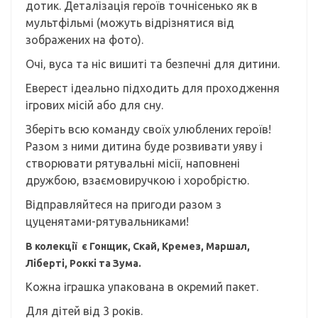
дотик. Деталізація героїв точнісенько як в
мультфільмі (можуть відрізнятися від
зображених на фото).
Очі, вуса та ніс вишиті та безпечні для дитини.
Еверест ідеально підходить для проходження
ігрових місій або для сну.
Зберіть всю команду своїх улюблених героїв!
Разом з ними дитина буде розвивати уяву і
створювати рятувальні місії, наповнені
дружбою, взаємовиручкою і хоробрістю.
Відправляйтеся на пригоди разом з
цуценятами-рятувальниками!
В колекції є Гонщик, Скай, Кремез, Маршал,
Ліберті, Роккі та Зума.
Кожна іграшка упакована в окремий пакет.
Для дітей від 3 років.