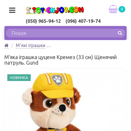
0
(050) 965-94-12 (096) 407-19-74
М'які іграшки
М'яка іграшка цуценя Кремез (33 см) Щенячий
М'яка іграшка цуценя Кремез (33 см) Щенячий
патруль. Gund
патруль. Gund
НОВИНКА