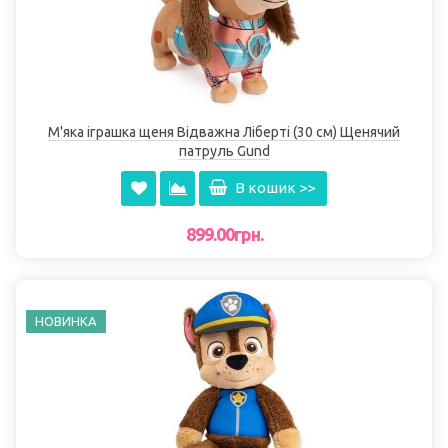
М'яка іграшка щеня Відважна Ліберті (30 см) Щенячий
патруль Gund
В кошик >>
899.00грн.
НОВИНКА