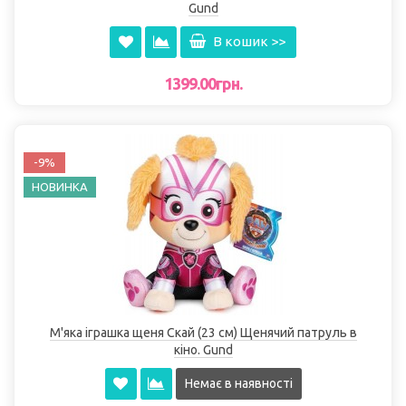
Gund
В кошик >>
1399.00грн.
-9%
НОВИНКА
М'яка іграшка щеня Скай (23 см) Щенячий патруль в
кіно. Gund
Немає в наявності