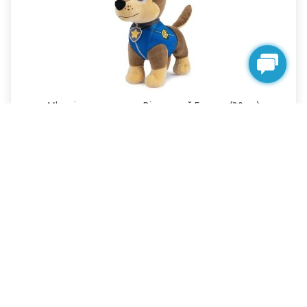
М'яка іграшка цуценя Відважний Гонщик (30 см)
Щенячий патруль Gund
Немає в наявності
1299.00грн.
toy-enjoy
Інтернет-магазин дитячих іграшок © 2012-2025