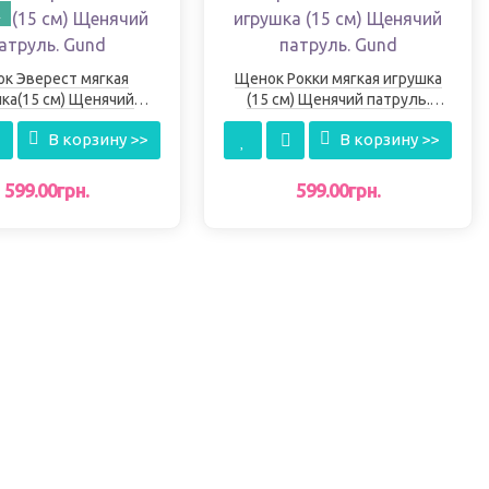
А
к Эверест мягкая
Щенок Рокки мягкая игрушка
ка(15 см) Щенячий
(15 см) Щенячий патруль.
патруль. Gund
Gund
В корзину >>
В корзину >>
599.00грн.
599.00грн.