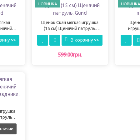
НОВИНКА
НОВИНК
ягкая
Щенок Скай мягкая игрушка
Щено
енячий
(15 см) Щенячий патруль.
игруш
d
Gund
зину >>
В корзину >>
599.00грн.
игрушка
атруль
. Gund
аличии