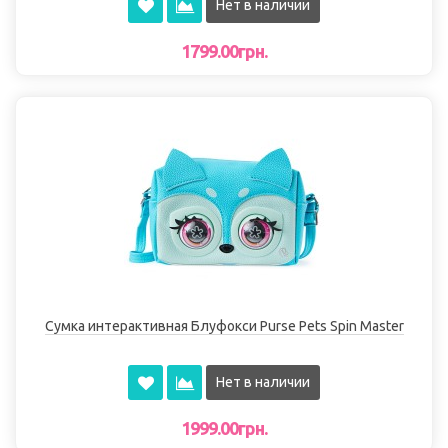
Нет в наличии
1799.00грн.
Сумка интерактивная Блуфокси Purse Pets Spin Master
Нет в наличии
1999.00грн.