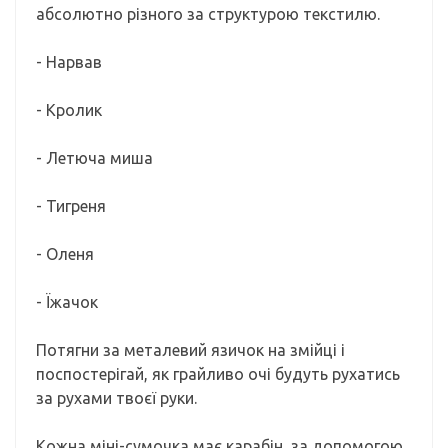
абсолютно різного за структурою текстилю.
- Нарвав
- Кролик
- Летюча миша
- Тигреня
- Оленя
- Їжачок
Потягни за металевий язичок на змійці і
поспостерігай, як грайливо очі будуть рухатись
за рухами твоєї руки.
Кожна міні-сумочка має карабін, за допомогою