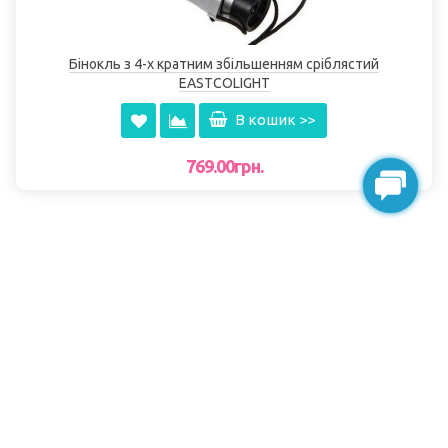
Бінокль з 4-х кратним збільшенням сріблястий
EASTCOLІGHT
В кошик >>
769.00грн.
toy-enjoy
Інтернет-магазин дитячих іграшок © 2012-2025