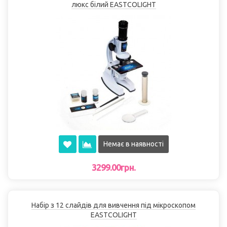
люкс білий EASTCOLІGHT
Немає в наявності
3299.00грн.
Набір з 12 слайдів для вивчення під мікроскопом
EASTCOLІGHT