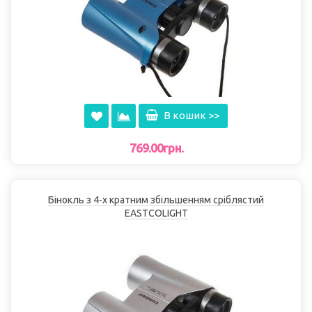
В кошик >>
769.00грн.
Бінокль з 4-х кратним збільшенням сріблястий
EASTCOLІGHT