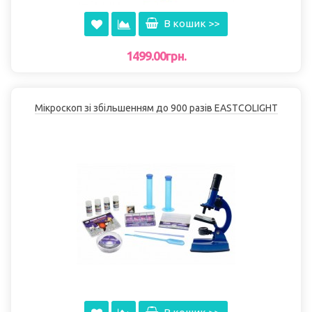
В кошик >>
1499.00грн.
Мікроскоп зі збільшенням до 900 разів EASTCOLІGHT