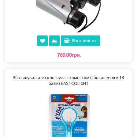
В кошик >>
769.00грн.
Збільшувальне скло-лупа з компасом (збільшення в 14
разів) EASTCOLІGHT