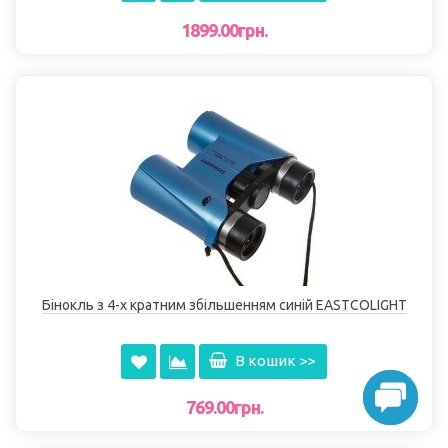
1899.00грн.
Бінокль з 4-х кратним збільшенням синій EASTCOLІGHT
В кошик >>
769.00грн.