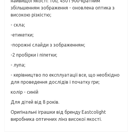
найвищої якості: 100, 450 і 900-кратним
збільшенням зображення - оновлена оптика з
високою різкістю;
- скла;
-етикетки;
-порожні слайди з зображенням;
-2 пробірки і піпетки;
- лупа;
- керівництво по експлуатації все, що необхідно
для проведення дослідів і початку гри;
колір - синій
Для дітей від 8 років.
Оригінальні іграшки від бренду Eastcolіght
виробника оптичних лінз високої якості.