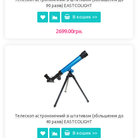
90 разів) EASTCOLІGHT
В кошик >>
2699.00грн.
Телескоп астрономічний зі штативом (збільшення до
40 разів) EASTCOLІGHT
В кошик >>