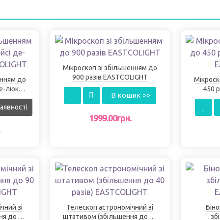
Мікроскоп зі збільшенням до
900 разів EASTCOLІGHT
енням до
Мікроск
де-люкс
450 р
В кошик >>
GHT
аявності
1999.00грн.
.
чний зі
Телескоп астрономічний зі
Біно
ня до 90
штативом (збільшення до 40
зб