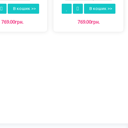
EASTCOLІGHT
EASTCOLІGHT
В кошик >>
В кошик >>
769.00грн.
769.00грн.