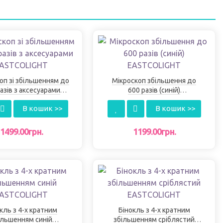
оп зі збільшенням до
Мікроскоп збільшення до
азів з аксесуарами
600 разів (синій)
EASTCOLІGHT
EASTCOLІGHT
В кошик >>
В кошик >>
1499.00грн.
1199.00грн.
кль з 4-х кратним
Бінокль з 4-х кратним
ільшенням синій
збільшенням сріблястий