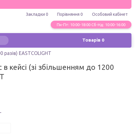
Закладки
0
Порівняння
0
Особовий кабінет
Пн-Пт: 10:00-18:00 Сб-Нд: 10:00-16:00
Товарів
0
00 разів) EASTCOLІGHT
 в кейсі (зі збільшенням до 1200
HT
T