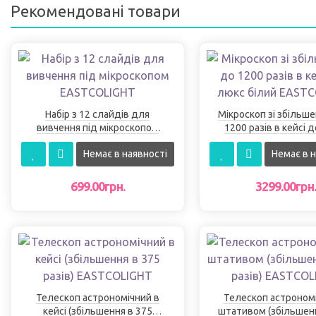
Рекомендовані товари
Набір з 12 слайдів для
Мікроскоп зі збільш
вивчення під мікроскопом
1200 разів в кейсі 
EASTCOLІGHT
білий EASTCOLІ
Немає в наявності
Немає в н
699.00грн.
3299.00грн
Телескоп астрономічний в
Телескоп астрономі
кейсі (збільшення в 375
штативом (збільшен