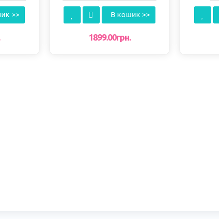
ІGHT
разів) EASTCOLІGHT
ик >>
В кошик >>
.
1899.00грн.