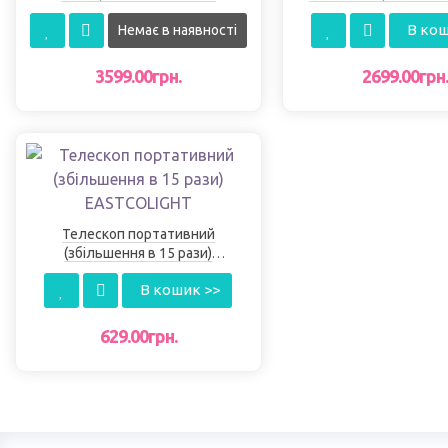
разів) EASTCOLІGHT
разів) EASTCOL
В кош
Немає в наявності
3599.00грн.
2699.00грн
Телескоп портативний
(збільшення в 15 рази)
EASTCOLІGHT
В кошик >>
629.00грн.