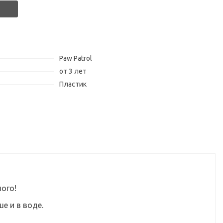
Paw Patrol
от 3 лет
Пластик
ого!
е и в воде.