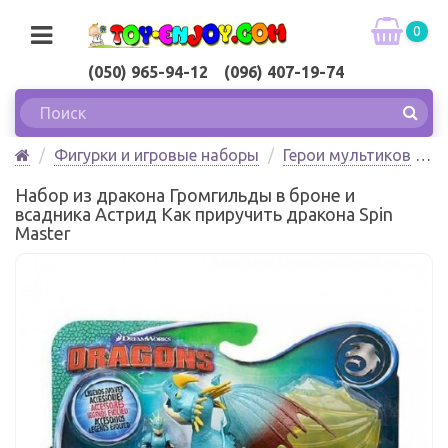
0
(050) 965-94-12 (096) 407-19-74
Фигурки и игровые наборы
Герои мультиков
Набор из дракона Громгильды в броне и всадника
Набор из дракона Громгильды в броне и
Астрид Как приручить дракона Spin Master
всадника Астрид Как приручить дракона Spin
Master