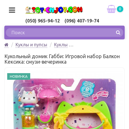
0
(050) 965-94-12 (096) 407-19-74
Куклы и пупсы
Куклы
Кукольный домик Габби: Игровой набор Балкон
Кукольный домик Габби: Игровой набор Балкон
Кексика: смузи-вечеринка Spin Master
Кексика: смузи-вечеринка
НОВИНКА