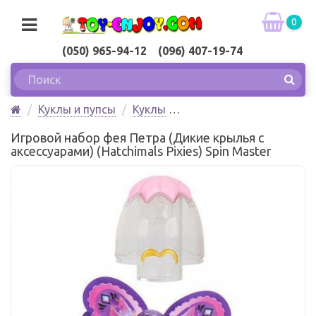
0
(050) 965-94-12 (096) 407-19-74
Куклы и пупсы
Куклы
Игровой набор фея Петра (Дикие крылья с
Игровой набор фея Петра (Дикие крылья с
аксессуарами) (Hatchimals Pixies) Spin Master
аксессуарами) (Hatchimals Pixies) Spin Master