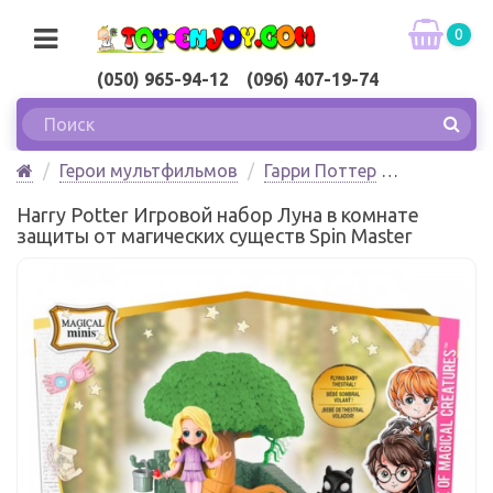
0
(050) 965-94-12 (096) 407-19-74
Герои мультфильмов
Гарри Поттер
Harry Potter Игровой набор Луна в комнате защиты
Harry Potter Игровой набор Луна в комнате
от магических существ Spin Master
защиты от магических существ Spin Master