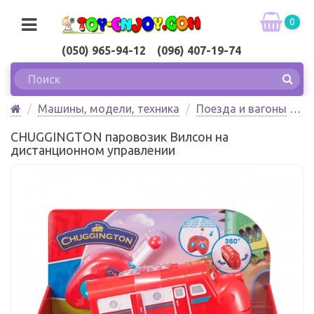
0
(050) 965-94-12 (096) 407-19-74
Машины, модели, техника
Поезда и вагоны
CHUGGINGTON паровозик Вилсон на
CHUGGINGTON паровозик Вилсон на
дистанционном управлении
дистанционном управлении