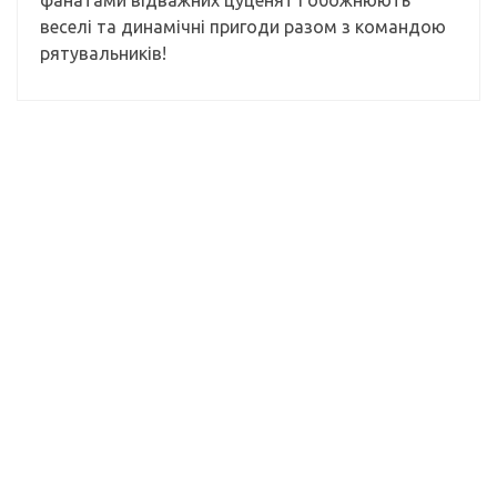
фанатами відважних цуценят і обожнюють
веселі та динамічні пригоди разом з командою
рятувальників!