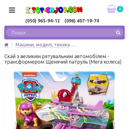
0
(050) 965-94-12 (096) 407-19-74
Машини, моделі, техніка
Скай з великим рятувальним автомобілем -
Скай з великим рятувальним автомобілем -
трансформером Щенячий патруль (серія Мега колеса)
трансформером Щенячий патруль (Мега колеса)
Spin Master