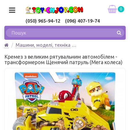
0
(050) 965-94-12 (096) 407-19-74
Машини, моделі, техніка
Кремез з великим рятувальним автомобілем -
Кремез з великим рятувальним автомобілем -
трансформером Щенячий патруль (серія Мега колеса)
трансформером Щенячий патруль (Мега колеса)
Spin Master