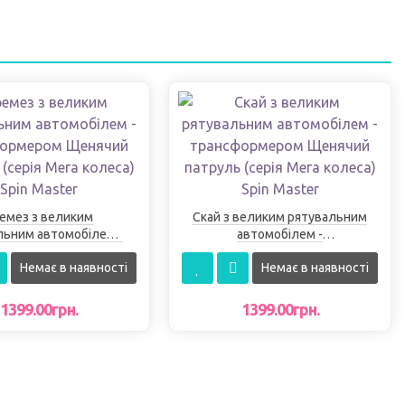
емез з великим
Скай з великим рятувальним
льним автомобілем -
автомобілем -
формером Щенячий
трансформером Щенячий
Немає в наявності
Немає в наявності
 (серія Мега колеса)
патруль (серія Мега колеса)
Spin Master
Spin Master
1399.00грн.
1399.00грн.