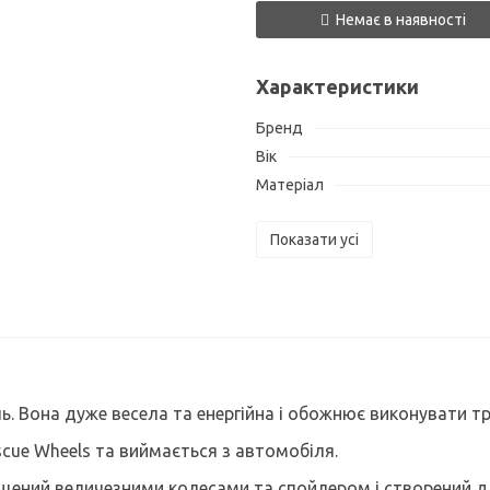
Немає в наявності
Характеристики
Бренд
Вік
Матеріал
Показати усі
ь. Вона дуже весела та енергійна і обожнює виконувати т
scue Wheels та виймається з автомобіля.
ений величезними колесами та спойлером і створений дл