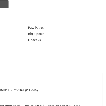
Paw Patrol
від 3 років
Пластик
рюки на монстр-траку
я швидкої допомоги в будь-яких умовах – на