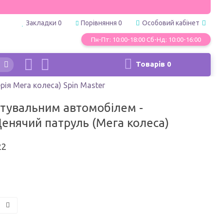
Закладки
0
Порівняння
0
Особовий кабінет
Пн-Пт: 10:00-18:00 Сб-Нд: 10:00-16:00
Товарів
0
ія Мега колеса) Spin Master
ятувальним автомобілем -
нячий патруль (Мега колеса)
22