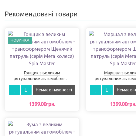
Рекомендовані товари
НОВИНКА
Гонщик з великим
Маршал з вели
рятувальним автомобілем -
рятувальним автомо
трансформером Щенячий
трансформером Щ
Немає в наявності
Немає в н
патруль (серія Мега колеса)
патруль (серія Мега
Spin Master
Spin Master
1399.00грн.
1399.00грн