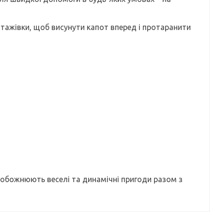
нтажівки, щоб висунути капот вперед і протаранити
і обожнюють веселі та динамічні пригоди разом з