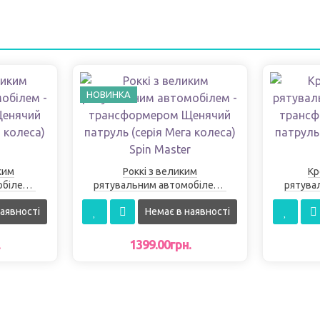
НОВИНКА
ким
Роккі з великим
Кр
білем -
рятувальним автомобілем -
рятува
енячий
трансформером Щенячий
транс
аявності
Немає в наявності
 колеса)
патруль (серія Мега колеса)
патруль
Spin Master
.
1399.00грн.