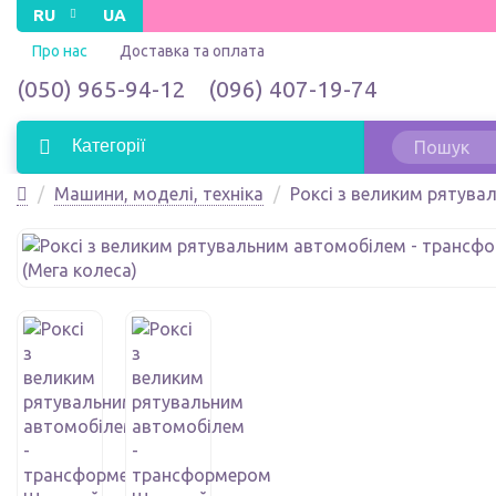
RU
UA
Про нас
Доставка та оплата
(050) 965-94-12
(096) 407-19-74
Категорії
Машини, моделі, техніка
Роксі з великим рятува