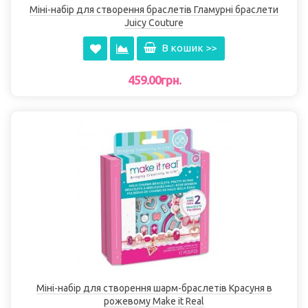
Міні-набір для створення браслетів Гламурні браслети
Juicy Couture
В кошик >>
459.00грн.
Міні-набір для створення шарм-браслетів Красуня в
рожевому Make it Real