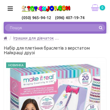
0
(050) 965-94-12 (096) 407-19-74
Іграшки для дівчаток
Набір для плетіння браслетів з верстатом
Набір для плетіння браслетів з верстатом
Найкращі друзі Make it Real
Найкращі друзі
НОВИНКА