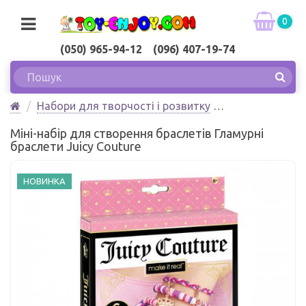
0
(050) 965-94-12 (096) 407-19-74
Набори для творчості і розвитку
Міні-набір для створення браслетів Гламурні
Міні-набір для створення браслетів Гламурні
браслети Juicy Couture
браслети Juicy Couture
НОВИНКА