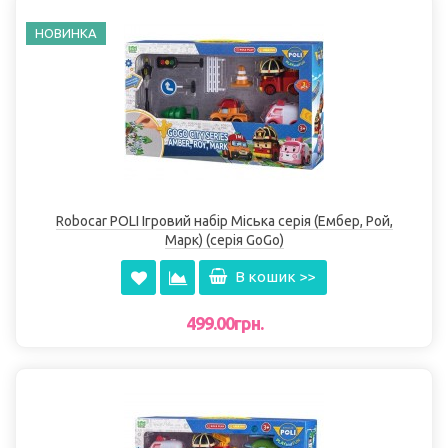
НОВИНКА
Robocar POLI Ігровий набір Міська серія (Ембер, Рой,
Марк) (серія GoGo)
В кошик >>
499.00грн.