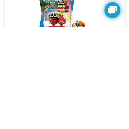
Robocar POLI Машинка колекційна металева Робокар
Рой DIE CAST
Немає в наявності
269.00грн.
449.00грн.
НОВИНКА