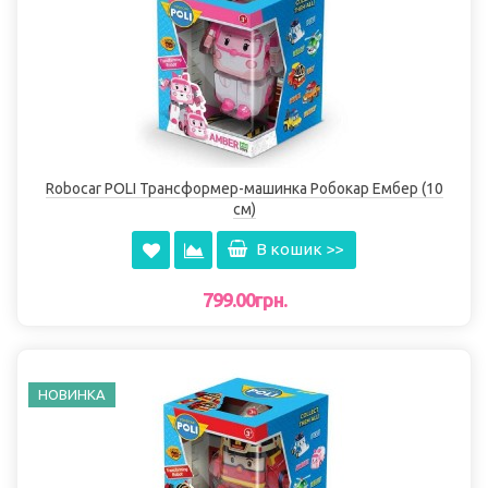
Robocar POLI Трансформер-машинка Робокар Ембер (10
см)
В кошик >>
799.00грн.
НОВИНКА