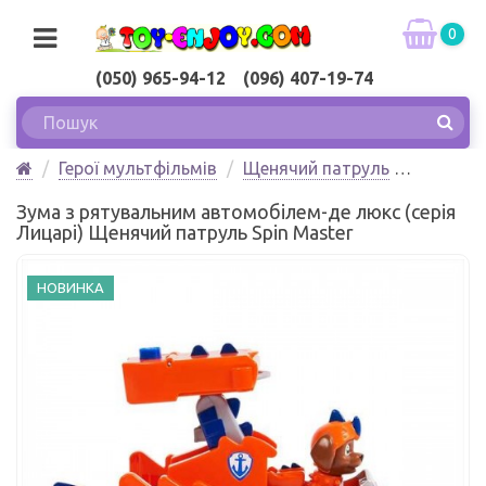
0
(050) 965-94-12 (096) 407-19-74
Герої мультфільмів
Щенячий патруль
Зума з рятувальним автомобілем-де люкс (серія
Зума з рятувальним автомобілем-де люкс (серія
Лицарі) Щенячий патруль Spin Master
Лицарі) Щенячий патруль Spin Master
НОВИНКА