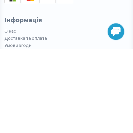
Інформація
О нас
Доставка та оплата
Умови згоди
Повернення товару
Виробники
Контакти
(050) 965-94-12
(096) 407-19-74
info@toy-enjoy.com
м.Харків, ринок ЛОСК, Україна