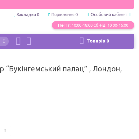
Закладки
0
Порівняння
0
Особовий кабінет
Пн-Пт: 10:00-18:00 Сб-Нд: 10:00-16:00
Товарів
0
 “Букінгемський палац” , Лондон,