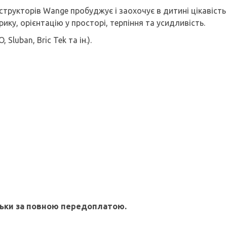
рукторів Wange пробуджує і заохочує в дитині цікавість
ику, орієнтацію у просторі, терпіння та усидливість.
luban, Bric Tek та ін.).
льки за повною передоплатою.