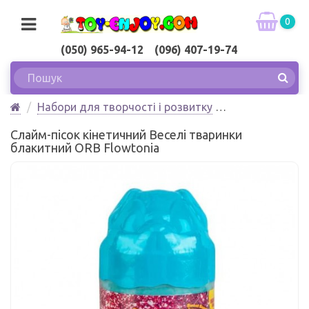
0
(050) 965-94-12 (096) 407-19-74
Набори для творчості і розвитку
Ліплення (пластилін, лизун, Play-Doh)
Слайм-пісок кінетичний Веселі тваринки
Слайм-пісок кінетичний Веселі тваринки блакитний
блакитний ORB Flowtoniа
ORB Flowtoniа