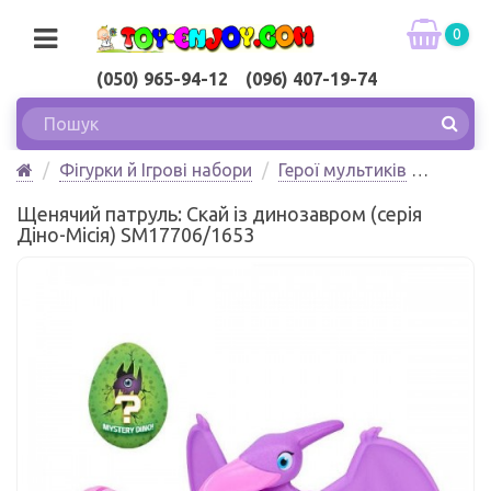
0
(050) 965-94-12 (096) 407-19-74
Фігурки й Ігрові набори
Герої мультиків
Щенячий патруль: Скай із динозавром (серія Діно-
Щенячий патруль: Скай із динозавром (серія
Місія) Spin Master
Діно-Місія) SM17706/1653