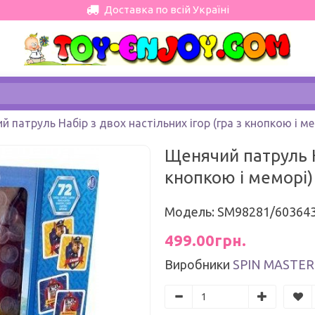
Доставка по всій Україні
 патруль Набір з двох настільних ігор (гра з кнопкою і ме
Щенячий патруль На
кнопкою і меморі)
Модель: SM98281/60364
499.00грн.
Виробники
SPIN MASTER