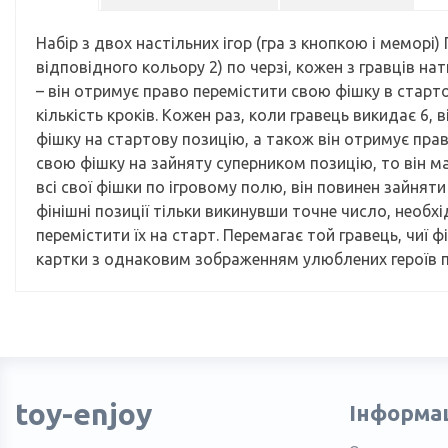
Набір з двох настільних ігор (гра з кнопкою і меморі)
відповідного кольору 2) по черзі, кожен з гравців на
– він отримує право перемістити свою фішку в стартов
кількість кроків. Кожен раз, коли гравець викидає 6,
фішку на стартову позицію, а також він отримує пра
свою фішку на зайняту суперником позицію, то він ма
всі свої фішки по ігровому полю, він повинен зайняти
фінішні позиції тільки викинувши точне число, необхі
перемістити їх на старт. Перемагає той гравець, чиї
картки з однаковим зображенням улюблених героїв по
toy-enjoy
Інформа