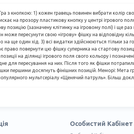
 Гра з кнопкою: 1) кожен гравець повинен вибрати колір свої
тискає на прозору пластикову кнопку у центрі ігрового пол
у позицію (зазначену клітинку на ігровому полі) і ще раз
 він може пересунути свою «ігрову» фішку на відповідну кіл
во на ще один хід. 3) всі видатки здійснюються тільки за
є право повернути цю фішку суперника на стартову позицію 
 позиції на ділянці ігрового поля свого кольору і позначе
дне для пересування на них. Після того як фішки потрапили
 фішки першими досягнуть фінішних позицій. Меморі: Мета 
пулярного мультсеріалу «Щенячий патруль». Більш доклад
ція
Особистий Кабінет