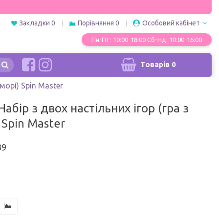
Закладки
0
Порівняння
0
Особовий кабінет
Пн-Пт: 10:00-18:00 Сб-Нд: 10:00-16:00
Товарів
0
морі) Spin Master
бір з двох настільних ігор (гра з
 Spin Master
39