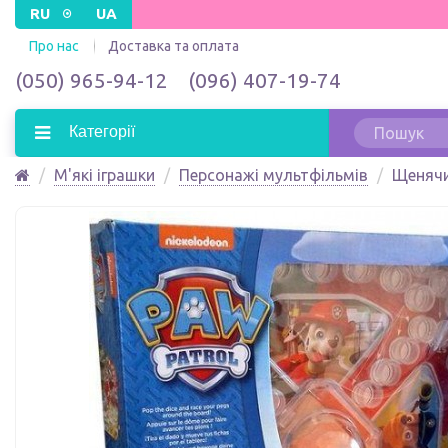
RU
UA
Про нас
Доставка та оплата
(050) 965-94-12
(096) 407-19-74
Категорії
М'які іграшки
Персонажі мультфільмів
Щенячий