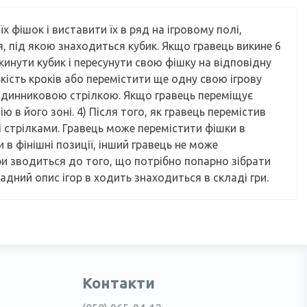
х фішок і виставити їх в ряд на ігровому полі,
я, під якою знаходиться кубик. Якщо гравець викине 6
 кинути кубик і пересунути свою фішку на відповідну
ькість кроків або перемістити ще одну свою ігрову
 годинниковою стрілкою. Якщо гравець переміщує
в його зоні. 4) Після того, як гравець перемістив
ні стрілками. Гравець може перемістити фішки в
 в фінішні позиції, інший гравець не може
гри зводиться до того, що потрібно попарно зібрати
ний опис ігор в ходить знаходиться в складі гри.
Контакти