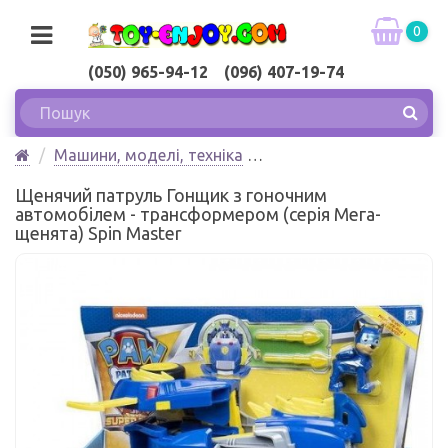
0
(050) 965-94-12 (096) 407-19-74
Машини, моделі, техніка
Машинки з мультфільмів
Щенячий патруль Гонщик з гоночним
Щенячий патруль Гонщик з гоночним автомобілем
автомобілем - трансформером (серія Мега-
- трансформером (серія Мега-щенята) Spin Master
щенята) Spin Master