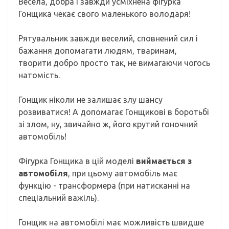
Весела, добра і завжди усміхнена фігурка
Гонщика чекає свого маленького володаря!
Рятувальник завжди веселий, сповнений сил і
бажання допомагати людям, тваринам,
творити добро просто так, не вимагаючи чогось
натомість.
Гонщик ніколи не залишає злу шансу
розвиватися! А допомагає Гонщикові в боротьбі
зі злом, ну, звичайно ж, його крутий гоночний
автомобіль!
Фігурка Гонщика в цій моделі
виймається з
автомобіля
, при цьому автомобіль має
функцію - трансформера (при натисканні на
спеціальний важіль).
Гонщик на автомобілі має можливість швидше