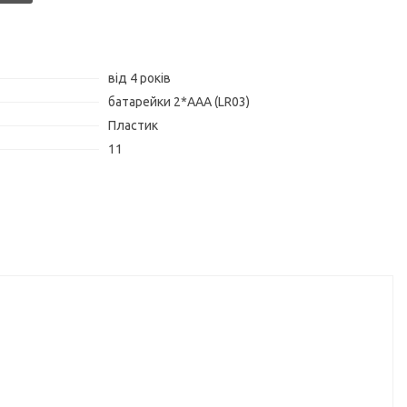
від 4 років
батарейки 2*ААА (LR03)
Пластик
11