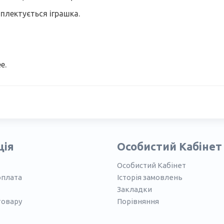
плектується іграшка.
e.
ція
Особистий Кабінет
Особистий Кабінет
оплата
Історія замовлень
Закладки
товару
Порівняння