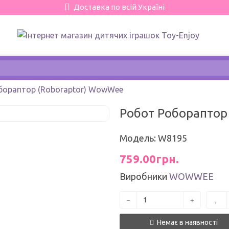
Доставка по всій Україні
бораптор (Roboraptor) WowWee
Робот Робораптор
Модель: W8195
759.00грн.
Виробники
WOWWEE
Немає в наявності