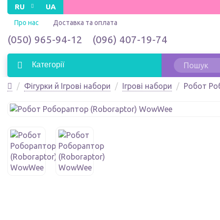
RU
UA
Про нас
Доставка та оплата
(050) 965-94-12
(096) 407-19-74
Категорії
Фігурки й Ігрові набори
Ігрові набори
Робот Ро