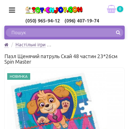
0
(050) 965-94-12 (096) 407-19-74
Настільні ігри
Пазл Щенячий патруль Скай 48 частин 23*26см
Пазл Щенячий патруль Скай 48 частин 23*26см
Spin Master
Spin Master
НОВИНКА