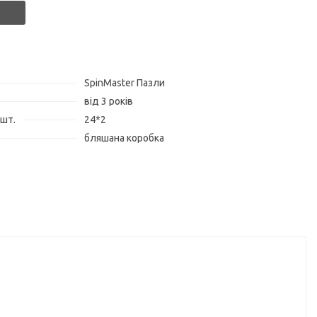
SpinMaster Пазли
від 3 років
 шт.
24*2
бляшана коробка