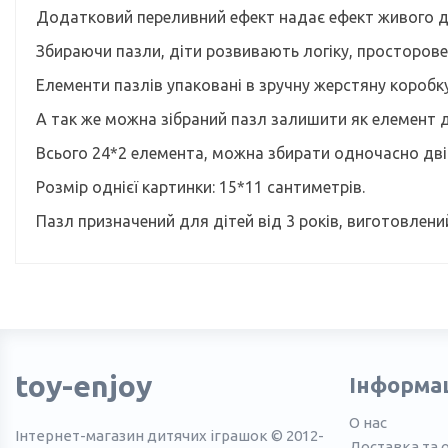
Додатковий переливний ефект надає ефект живого д
Збираючи пазли, діти розвивають логіку, просторове
Елементи пазлів упаковані в зручну жерстяну коробку,
А так же можна зібраний пазл залишити як елемент д
Всього 24*2 елемента, можна збирати одночасно дві
Розмір однієї картинки: 15*11 сантиметрів.
Пазл призначений для дітей від 3 років, виготовлений
toy-enjoy
Інформа
О нас
Інтернет-магазин дитячих іграшок © 2012-
Доставка та 