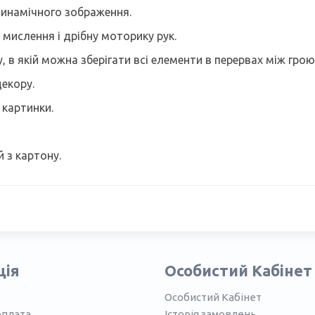
инамічного зображення.
 мислення і дрібну моторику рук.
 в якій можна зберігати всі елементи в перервах між грою
екору.
 картинки.
 з картону.
ція
Особистий Кабінет
Особистий Кабінет
оплата
Історія замовлень