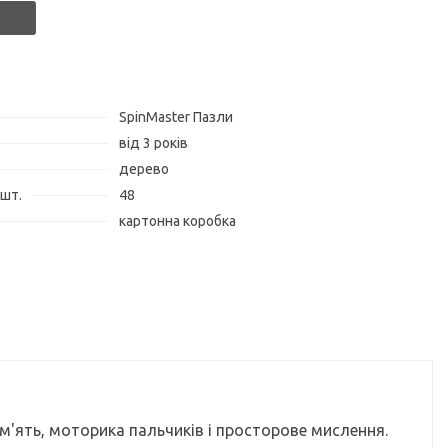
SpinMaster Пазли
від 3 років
дерево
 шт.
48
картонна коробка
ам'ять, моторика пальчиків і просторове мислення.