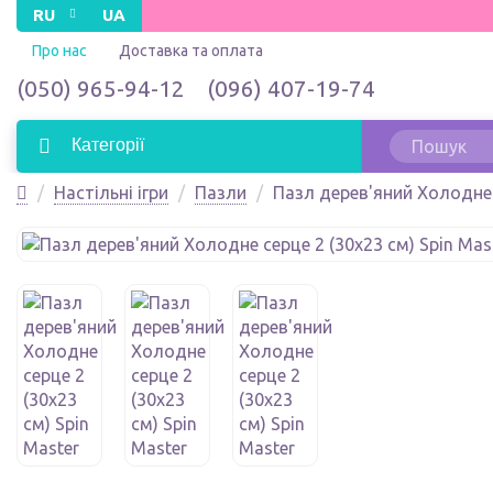
RU
UA
Про нас
Доставка та оплата
(050) 965-94-12
(096) 407-19-74
Категорії
Настільні ігри
Пазли
Пазл дерев'яний Холодне с