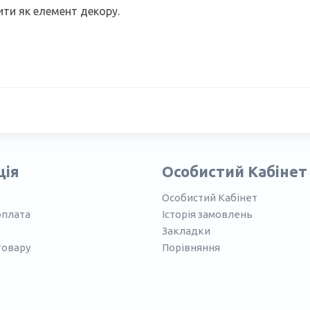
ити як елемент декору.
ція
Особистий Кабінет
Особистий Кабінет
оплата
Історія замовлень
Закладки
товару
Порівняння