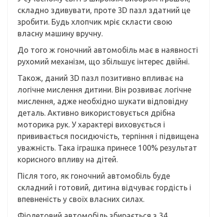
складно здивувати, проте 3D пазл здатний це
зробити. Будь хлопчик мріє скласти свою
власну машину вручну.
До того ж гоночний автомобіль має в наявності
рухомий механізм, що збільшує інтерес двійні.
Також, даний 3D пазл позитивно впливає на
логічне мислення дитини. Він розвиває логічне
мислення, адже необхідно шукати відповідну
деталь. Активно використовується дрібна
моторика рук. У характері виховується і
прививається посидючість, терпіння і підвищена
уважність. Така іграшка принесе 100% результат
корисного впливу на дітей.
Після того, як гоночний автомобіль буде
складний і готовий, дитина відчуває гордість і
впевненість у своїх власних силах.
Фіолетовий автомобіль збирається з 34