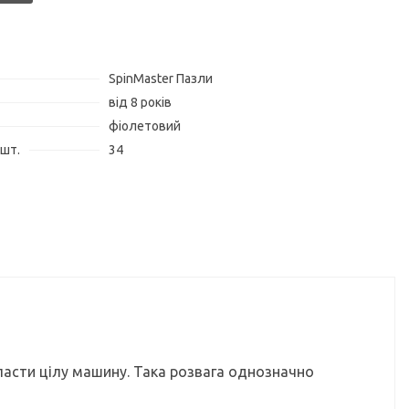
SpinMaster Пазли
від 8 років
фіолетовий
 шт.
34
асти цілу машину. Така розвага однозначно