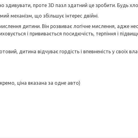
но здивувати, проте 3D пазл здатний це зробити. Будь хл
ий механізм, що збільшує інтерес двійні.
мислення дитини. Він розвиває логічне мислення, адже не
иховується і прививається посидючість, терпіння і підвищ
отовий, дитина відчуває гордість і впевненість у своїх вла
кремо, ціна вказана за одне авто)