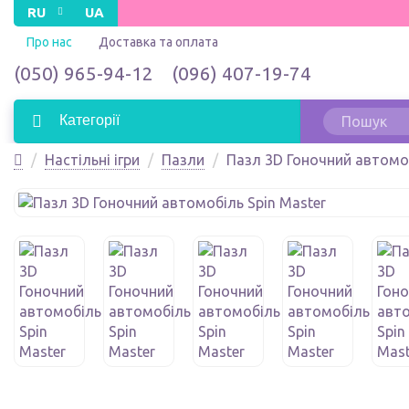
RU
UA
Про нас
Доставка та оплата
(050) 965-94-12
(096) 407-19-74
Категорії
Настільні ігри
Пазли
Пазл 3D Гоночний автомоб