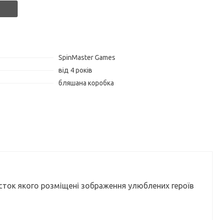
SpinMaster Games
від 4 років
бляшана коробка
кісток якого розміщені зображення улюблених героїв