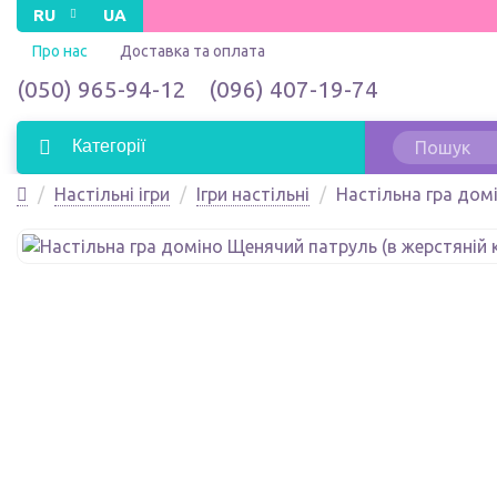
RU
UA
Про нас
Доставка та оплата
(050) 965-94-12
(096) 407-19-74
Категорії
Настільні ігри
Ігри настільні
Настільна гра домі