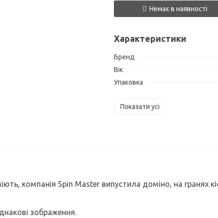
Немає в наявності
Характеристики
Бренд
Вік
Упаковка
Показати усі
міють, компанія Spin Master випустила доміно, на гранях 
однакові зображення.