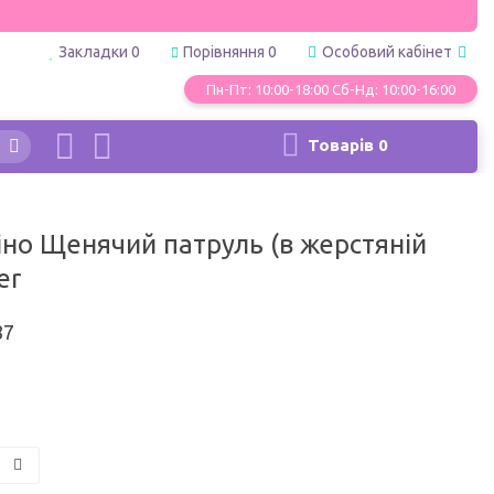
Закладки
0
Порівняння
0
Особовий кабінет
Пн-Пт: 10:00-18:00 Сб-Нд: 10:00-16:00
Товарів
0
іно Щенячий патруль (в жерстяній
er
87