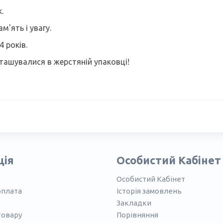
.
м'ять і увагу.
4 років.
озташувалися в жерстяній упаковці!
ція
Особистий Кабінет
Особистий Кабінет
оплата
Історія замовлень
Закладки
товару
Порівняння